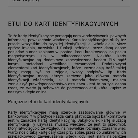
ETUI DO KART IDENTYFIKACYJNYCH
To że karty identyfikacyjne pomagają nam w odczytywaniu pewnych
informacji, powszechnie wiadomo. Karta identyfikacyjna służy też
przede wszystkim do szybkiej identyfikacji jej właściciela. Może
oprócz imienia, nazwiska i funkcji pełnionej przez daną osobę
posiadać numer zapisany w postaci kodu kreskowego, na pasku
magnetycznym lub w mikroprocesorze. Niektóre karty
identyfikacyjne są dodatkowo zabezpieczane kodem PIN bądź
innymi metodami weryfikacji tożsamości. Dodatkowymi
elementami kart identyfikacyjnych, które urozmaicają treść takiej
karty, mogą być np. zdjęcia, wzory podpisów itp. Karty
identyfikacyjne mogą służyć zarówno jako główna metoda
identyfikacji właściciela, jak i metoda dodatkowa, mająca
zmniejszyć prawdopodobieństwo oszustwa. Jest to na tyle cenna
rzecz, że warto ją schować do poręcznego etui, które kupisz w
naszym sklepie online.
Poręczne etui do kart identyfikacyjnych.
Karty identyfikacyjne mają szerokie zastosowanie głównie w
bankowości ? w praktyce każda karta płatnicza bądź bankomatowa
jest w zasadzie kartą identyfikacyjną. Jakąkolwiek kartę służącą
identyfikacji Ty używasz, musisz wiedzieć, że jest to przedmiot,
który łatwo zgubić ze względu na niewielkie rozmiary. Czasami więc
warto nosić taką kartę cały czas przy sobie, przez co unikniemy ich
przypadkowego zawieruszenia wtedy, gdy jest nam najbardziej