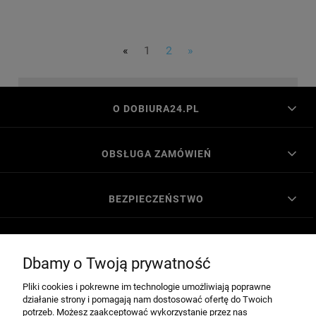
«
1
2
»
O DOBIURA24.PL
OBSŁUGA ZAMÓWIEŃ
BEZPIECZEŃSTWO
MOJE KONTO
Dbamy o Twoją prywatność
Pliki cookies i pokrewne im technologie umożliwiają poprawne
POMOC
działanie strony i pomagają nam dostosować ofertę do Twoich
potrzeb. Możesz zaakceptować wykorzystanie przez nas