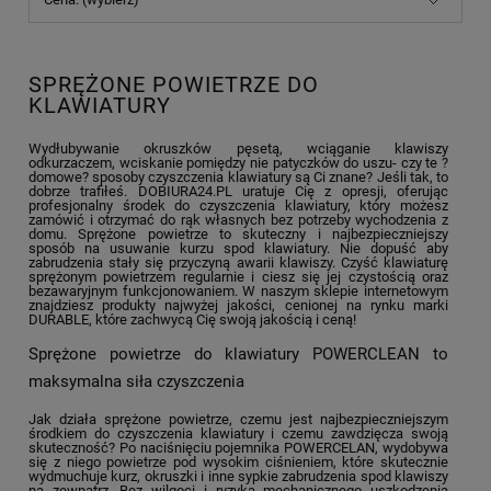
SPRĘŻONE POWIETRZE DO
KLAWIATURY
Wydłubywanie okruszków pęsetą, wciąganie klawiszy
odkurzaczem, wciskanie pomiędzy nie patyczków do uszu- czy te ?
domowe? sposoby czyszczenia klawiatury są Ci znane? Jeśli tak, to
dobrze trafiłeś. DOBIURA24.PL uratuje Cię z opresji, oferując
profesjonalny środek do czyszczenia klawiatury, który możesz
zamówić i otrzymać do rąk własnych bez potrzeby wychodzenia z
domu. Sprężone powietrze to skuteczny i najbezpieczniejszy
sposób na usuwanie kurzu spod klawiatury. Nie dopuść aby
zabrudzenia stały się przyczyną awarii klawiszy. Czyść klawiaturę
sprężonym powietrzem regularnie i ciesz się jej czystością oraz
bezawaryjnym funkcjonowaniem. W naszym sklepie internetowym
znajdziesz produkty najwyżej jakości, cenionej na rynku marki
DURABLE, które zachwycą Cię swoją jakością i ceną!
Sprężone powietrze do klawiatury POWERCLEAN to
maksymalna siła czyszczenia
Jak działa sprężone powietrze, czemu jest najbezpieczniejszym
środkiem do czyszczenia klawiatury i czemu zawdzięcza swoją
skuteczność? Po naciśnięciu pojemnika POWERCELAN, wydobywa
się z niego powietrze pod wysokim ciśnieniem, które skutecznie
wydmuchuje kurz, okruszki i inne sypkie zabrudzenia spod klawiszy
na zewnątrz. Bez wilgoci i ryzyka mechanicznego uszkodzenia