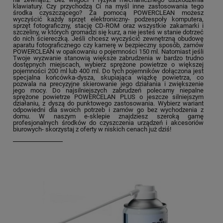
klawiatury. Czy przychodzą Ci na myśl inne zastosowania tego
środka czyszczącego? Za pomocą POWERCLEAN możesz
wyczyścić każdy sprzęt elektroniczny- podzespoły komputera,
sprzęt fotograficzny, stację CD-ROM oraz wszystkie zakamarki i
szczeliny, w których gromadzi się kurz, a nie jesteś w stanie dotrzeć
do nich ściereczką. Jeśli chcesz wyczyścić zewnętrzną obudowę
aparatu fotograficznego czy kamerę w bezpieczny sposób, zamów
POWERCLEAN w opakowaniu o pojemności 150 ml. Natomiast jeśli
Twoje wyzwanie stanowią większe zabrudzenia w bardzo trudno
dostępnych miejscach, wybierz sprężone powietrze o większej
pojemności 200 ml lub 400 ml. Do tych pojemników dołączona jest
specjalna końcówka-dysza, skupiająca wiązkę powietrza, co
pozwala na precyzyjne skierowanie jego działania i zwiększenie
jego mocy. Do najsilniejszych zabrudzeń polecamy niepalne
sprężone powietrze POWERCELAN PLUS o jeszcze silniejszym
działaniu, z dyszą do punktowego zastosowania. Wybierz wariant
odpowiedni dla swoich potrzeb i zamów go bez wychodzenia z
domu. W naszym e-sklepie znajdziesz szeroką gamę
profesjonalnych środków do czyszczenia urządzeń i akcesoriów
biurowych- skorzystaj z oferty w niskich cenach już dziś!