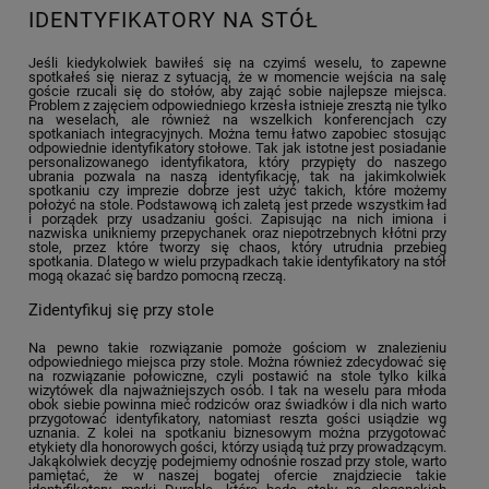
IDENTYFIKATORY NA STÓŁ
Jeśli kiedykolwiek bawiłeś się na czyimś weselu, to zapewne
spotkałeś się nieraz z sytuacją, że w momencie wejścia na salę
goście rzucali się do stołów, aby zająć sobie najlepsze miejsca.
Problem z zajęciem odpowiedniego krzesła istnieje zresztą nie tylko
na weselach, ale również na wszelkich konferencjach czy
spotkaniach integracyjnych. Można temu łatwo zapobiec stosując
odpowiednie identyfikatory stołowe. Tak jak istotne jest posiadanie
personalizowanego identyfikatora, który przypięty do naszego
ubrania pozwala na naszą identyfikację, tak na jakimkolwiek
spotkaniu czy imprezie dobrze jest użyć takich, które możemy
położyć na stole. Podstawową ich zaletą jest przede wszystkim ład
i porządek przy usadzaniu gości. Zapisując na nich imiona i
nazwiska unikniemy przepychanek oraz niepotrzebnych kłótni przy
stole, przez które tworzy się chaos, który utrudnia przebieg
spotkania. Dlatego w wielu przypadkach takie identyfikatory na stół
mogą okazać się bardzo pomocną rzeczą.
Zidentyfikuj się przy stole
Na pewno takie rozwiązanie pomoże gościom w znalezieniu
odpowiedniego miejsca przy stole. Można również zdecydować się
na rozwiązanie połowiczne, czyli postawić na stole tylko kilka
wizytówek dla najważniejszych osób. I tak na weselu para młoda
obok siebie powinna mieć rodziców oraz świadków i dla nich warto
przygotować identyfikatory, natomiast reszta gości usiądzie wg
uznania. Z kolei na spotkaniu biznesowym można przygotować
etykiety dla honorowych gości, którzy usiądą tuż przy prowadzącym.
Jakąkolwiek decyzję podejmiemy odnośnie roszad przy stole, warto
pamiętać, że w naszej bogatej ofercie znajdziecie takie