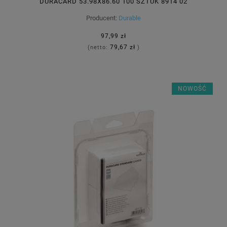
DURACARD 53.98X86.60 100 SZTUK 8914 02
Producent:
Durable
97,99 zł
79,67 zł
(netto:
)
NOWOŚĆ