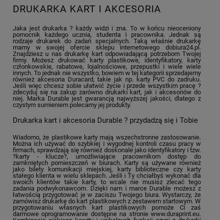
DRUKARKA KART I AKCESORIA
Jaka jest drukarka ? każdy widzi i zna. To w końcu nieoceniony
pomocnik każdego ucznia, studenta i pracownika. Jednak są
rodzaje drukarek do zadań specjalnych. Taką właśnie drukarkę
mamy w swojej ofercie sklepu internetowego dobiura24.pl.
Znajdziesz u nas drukarkę kart odpowiadającą potrzebom Twojej
firmy. Możesz drukować karty plastikowe, identyfikatory, karty
członkowskie, rabatowe, lojalnościowe, przepustki i wiele wiele
innych. To jednak nie wszystko, bowiem w tej kategorii sprzedajemy
również akcesoria Duracard, takie jak np. karty PVC do zadruku.
Jeśli więc chcesz sobie ułatwić życie i przede wszystkim pracę ?
zdecyduj się na zakup zarówno drukarki kart, jak i akcesoriów do
niej. Marka Durable jest gwarancją najwyższej jakości, dlatego z
czystym sumieniem polecamy jej produkty.
Drukarka kart i akcesoria Durable ? przydadzą się i Tobie
Wiadomo, że plastikowe karty mają wszechstronne zastosowanie.
Można ich używać do szybkiej i wygodnej kontroli czasu pracy w
firmach, sprawdzają się również doskonale jako identyfikatory i tzw.
?karty - klucze?, umożliwiające pracownikom dostęp do
zamkniętych pomieszczeń w biurach. Karty są używane również
jako bilety komunikacji miejskiej, karty biblioteczne czy karty
stałego klienta w wielu sklepach. Jeśli i Ty chciałbyś wykonać dla
swoich klientów takie karty, to wcale nie musisz zlecać tego
zadania podwykonawcom. Dzięki nam i marce Durable możesz z
łatwością przygotować je w zaciszu Twojego biura. Wystarczy, że
zamówisz drukarkę do kart plastikowych z zestawem startowym. W
przygotowaniu własnych kart plastikowych pomoże Ci zaś
darmowe oprogramowanie dostępne na stronie www.duraprint.eu.