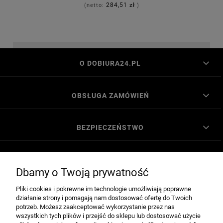
284,51 zł
(netto:
)
O DOBIURA24.PL
OBSŁUGA ZAMÓWIEŃ
BEZPIECZEŃSTWO
MOJE KONTO
Dbamy o Twoją prywatność
Pliki cookies i pokrewne im technologie umożliwiają poprawne
POMOC
działanie strony i pomagają nam dostosować ofertę do Twoich
potrzeb. Możesz zaakceptować wykorzystanie przez nas
wszystkich tych plików i przejść do sklepu lub dostosować użycie