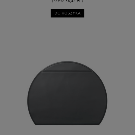
54,43 zł
(netto:
)
DO KOSZYKA