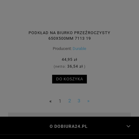
PODKŁAD NA BIURKO PRZEŹROCZYSTY
650X500MM 7113 19
Producent:
Durable
44,95 zł
36,54 zł
(netto:
)
DO KOSZYKA
«
1
2
3
»
O DOBIURA24.PL