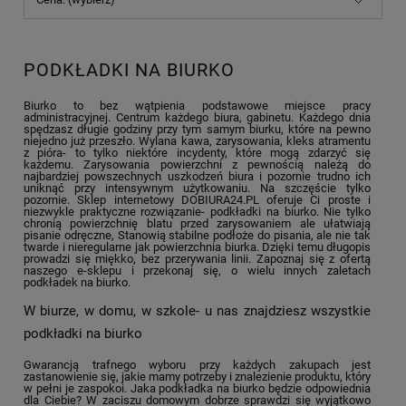
PODKŁADKI NA BIURKO
Biurko to bez wątpienia podstawowe miejsce pracy
administracyjnej. Centrum każdego biura, gabinetu. Każdego dnia
spędzasz długie godziny przy tym samym biurku, które na pewno
niejedno już przeszło. Wylana kawa, zarysowania, kleks atramentu
z pióra- to tylko niektóre incydenty, które mogą zdarzyć się
każdemu. Zarysowania powierzchni z pewnością należą do
najbardziej powszechnych uszkodzeń biura i pozornie trudno ich
uniknąć przy intensywnym użytkowaniu. Na szczęście tylko
pozornie. Sklep internetowy DOBIURA24.PL oferuje Ci proste i
niezwykle praktyczne rozwiązanie- podkładki na biurko. Nie tylko
chronią powierzchnię blatu przed zarysowaniem ale ułatwiają
pisanie odręczne, Stanowią stabilne podłoże do pisania, ale nie tak
twarde i nieregularne jak powierzchnia biurka. Dzięki temu długopis
prowadzi się miękko, bez przerywania linii. Zapoznaj się z ofertą
naszego e-sklepu i przekonaj się, o wielu innych zaletach
podkładek na biurko.
W biurze, w domu, w szkole- u nas znajdziesz wszystkie
podkładki na biurko
Gwarancją trafnego wyboru przy każdych zakupach jest
zastanowienie się, jakie mamy potrzeby i znalezienie produktu, który
w pełni je zaspokoi. Jaka podkładka na biurko będzie odpowiednia
dla Ciebie? W zaciszu domowym dobrze sprawdzi się wyjątkowo