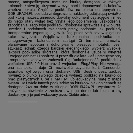
mocna, antypoślizgowa mata na biurko, dostępna w różnych
kolorach. Łatwo ją utrzymać w czystości i dopasować do kolorów
wnętrza pokoju. Część z podkładów na biurko dostępnych na
DOBIURA24.PL posiada zintegrowaną nakładkę odbijającą światło,
pod którą możesz umieścić dowolny dokument czy zdjęcie i mieć
do niego stały wgląd bez ryzyka jego poplamienia, uszkodzenia,
zapodziania. Tego typu podkładki doskonale sprawdzą się w biurze,
urzędzie i podobnych miejscach pracy, podobnie jak podkłady
transparentne (wpasują się w każdą przestrzeń bez względu na
kolor wnętrza). Wyjątkowo funkcjonalna podkładka ze
zintegrowanym kalendarzem zastąpi Ci terminarz- umożliwi
planowanie spotkań i dokonywanie bieżących notatek. Jeśli
szukasz jednak czegoś bardziej eleganckiego, wybierz wysokiej
jakości podkładkę skórzaną, która doskonale uzupełni wnętrze
Twojego gabinetu i posłuży Ci przez długie lata. Jeśli pracujesz przy
komputerze, zapewne zadowoli Cię funkcjonalność podkładki z
wejściem USB 2.0 Hub oraz 4 wejściami Plug&Play. Nie wymaga
ona zasilacza i daje Ci możliwość czytania kart, Camcorder,
aparatów cyfrowych oraz drukarek USB. Jeśli chcesz zadbać
również o biurko swojego dziecka wybierz podkład na biurko do
prac plastycznych CRAFT MAT M lub edukacyjną matę z mapą
świata. Te i wiele innych podkładów na biurko w niskich cenach są
dostępne 24h na dobę w sklepie DOBIURA24.PL- wystarczy, że
złożysz zamówienie z zacisza swojego domu lub biura, a my
dostarczymy je pod wskazany przez Ciebie adres.