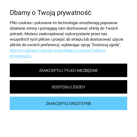
Dbamy o Twoją prywatność
MOJE KONTO
Pliki cookies i pokrewne im technologie umożliwiają poprawne
działanie strony i pomagają nam dostosować ofertę do Twoich
POMOC
potrzeb. Możesz zaakceptować wykorzystanie przez nas
wszystkich tych plików i przejść do sklepu lub dostosować użycie
plików do swoich preferencji, wybierając opcję "Dostosuj zgody".
Więcej o plikach cookies przeczytasz w naszej Polityce
prywatności.
Informacje i ceny opublikowane na stronie nie stanowią oferty w rozumieniu
przepisów kodeksu cywilnego.
| Telefon (32) 70 50 250 | e-mail:
kontakt@dobiura24.pl
ZAAKCEPTUJ TYLKO NIEZBĘDNE
Oferowane przez nas artykuły biurowe Durable dostarczamy do każdego
miasta na terenie całej Polski, nie ważne gdzie mieszkasz, dostawa do
DOSTOSUJ ZGODY
Warszawy, Gdańska, Poznania, Wrocławia, Łodzi, Torunia, Krakowa, Katowic,
Kielc, Rzeszowa, Szczecina, Lubina zawsze wynosi tyle samo.
Przy zamówieniu powyżej 200 zł dostawa zakupionych materiałów biurowych
ZAAKCEPTUJ WSZYSTKIE
Durable GRATIS.
Sklep internetowy Shoper.pl
POKAŻ PEŁNĄ WERSJĘ STRONY