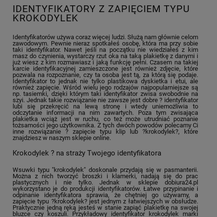
IDENTYFIKATORY Z ZAPIĘCIEM TYPU
KROKODYLEK
Identyfikatorów używa coraz więcej ludzi. Służą nam głównie celom
zawodowym. Pewnie nieraz spotkałeś osobę, która ma przy sobie
taki identyfikator. Nawet jeśli na początku nie wiedziałeś z kim
masz do czynienia, wystarczy rzut oka na taką plakietkę z danymi i
już wiesz z kim rozmawiasz i jaką funkcję pełni. Czasem na takiej
karcie identyfikacyjnej zamieszczone jest również zdjęcie, które
pozwala na rozpoznanie, czy ta osoba jest tą, za którą się podaje.
Identyfikator to jednak nie tylko plastikowa dyskietka i etui, ale
również zapięcie. Wśród wielu jego rodzajów najpopularniejsze są
np. tasiemki, dzięki którym taki identyfikator zwisa swobodnie na
szyi. Jednak takie rozwiązanie nie zawsze jest dobre ? identyfikator
lubi się przekręcić na lewą stronę i wtedy uniemożliwia to
odczytanie informacji na nim zawartych. Poza tym zwisająca
plakietka wciąż jest w ruchu, co też może utrudniać poznanie
tożsamości jego użytkownika. Z tych dwóch powodów polecamy Ci
inne rozwiązanie ? zapięcie typu klip lub ?krokodylek?, które
znajdziesz w naszym sklepie online.
Krokodylek ? na straży Twojego identyfikatora
Wsuwki typu "krokodylek" doskonale przydają się w pasmanterii.
Można z nich tworzyć broszki i klamerki, nadają się do prac
plastycznych i nie tylko. Jednak w sklepie dobiura24.pl
wykorzystano je do produkcji identyfikatorów. Łatwe przypinanie i
odpinanie identyfikatora sprawia, że chętniej go używamy, a
zapięcie typu ?krokodylek? jest jednym z łatwiejszych w obsłudze.
Praktycznie jedną ręką jesteś w stanie zapiąć plakietkę na swojej
bluzce czy koszuli. Przykładowy identyfikator krokodylek marki