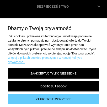
BEZPIECZEŃSTWO
MOJE KONTO
Dbamy o Twoją prywatność
Pliki cookies i pokrewne im technologie umożliwiają poprawne
POMOC
działanie strony i pomagają nam dostosować ofertę do Twoich
potrzeb. Możesz zaakceptować wykorzystanie przez nas
wszystkich tych plików i przejść do sklepu lub dostosować użycie
plików do swoich preferencji, wybierając opcję "Dostosuj zgody".
Informacje i ceny opublikowane na stronie nie stanowią oferty w rozumieniu
Więcej o plikach cookies przeczytasz w naszej Polityce
przepisów kodeksu cywilnego.
prywatności.
| Telefon (32) 70 50 250 | e-mail:
kontakt@dobiura24.pl
ZAAKCEPTUJ TYLKO NIEZBĘDNE
Oferowane przez nas artykuły biurowe Durable dostarczamy do każdego
miasta na terenie całej Polski, nie ważne gdzie mieszkasz, dostawa do
Warszawy, Gdańska, Poznania, Wrocławia, Łodzi, Torunia, Krakowa, Katowic,
DOSTOSUJ ZGODY
Kielc, Rzeszowa, Szczecina, Lubina zawsze wynosi tyle samo.
Przy zamówieniu powyżej 200 zł dostawa zakupionych materiałów biurowych
Durable GRATIS.
ZAAKCEPTUJ WSZYSTKIE
Sklep internetowy Shoper.pl