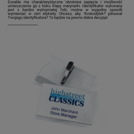
Durable ma charakterystyczne obrotowe zapięcie i możliwość
umieszczenia go z boku klapy marynarki. Identyfikator wykonany
jest z bardzo wytrzymałej folii, można w wygodny sposób
wymieniać w nim etykiety. Chcesz, aby ?krokodylek? pilnował
Twojego identyfikatora? To będzie na pewno dobra decyzja!