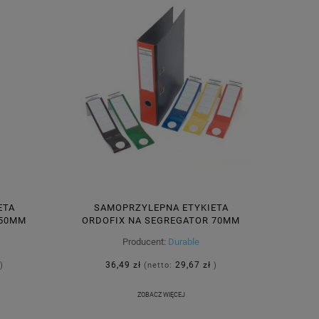
ETA
SAMOPRZYLEPNA ETYKIETA
 50MM
ORDOFIX NA SEGREGATOR 70MM
809104
60X390 MM MIX KOLORÓW 10 SZTUK
Producent:
Durable
809000
36,49 zł
29,67 zł
)
(netto:
)
ZOBACZ WIĘCEJ