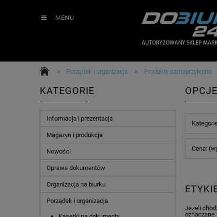
MENU
»
»
Porządek i organizacja
Produkty samoprzylepne
KATEGORIE
OPCJE
Informacja i prezentacja
Kategori
Magazyn i produkcja
Cena: (w
Nowości
Oprawa dokumentów
Organizacja na biurku
ETYKI
Porządek i organizacja
Jeżeli chod
oznaczane 
Kasetki na dokumenty