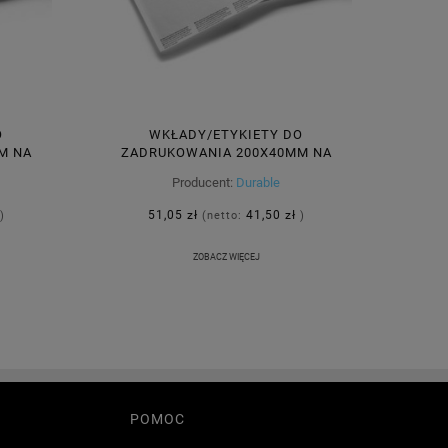
O
WKŁADY/ETYKIETY DO
M NA
ZADRUKOWANIA 200X40MM NA
RK 100
FORMACIE A5 DURABLE 20 ARK 60
Producent:
Durable
ETYKIET /809902/
51,05 zł
41,50 zł
)
(netto:
)
ZOBACZ WIĘCEJ
POMOC