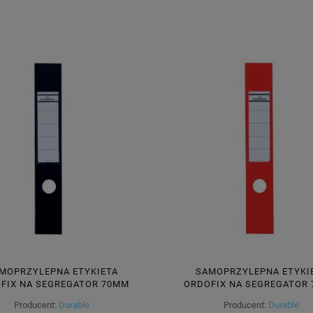
MOPRZYLEPNA ETYKIETA
SAMOPRZYLEPNA ETYKI
FIX NA SEGREGATOR 70MM
ORDOFIX NA SEGREGATOR
390MM CZARNA 10 SZTUK
60X390MM CZERWONA 10 
Producent:
Durable
Producent:
Durable
809001
809003