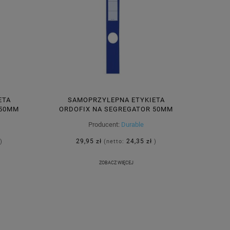
ETA
SAMOPRZYLEPNA ETYKIETA
 50MM
ORDOFIX NA SEGREGATOR 50MM
SZTUK
40X390MM NIEBIESKA 10 SZTUK
Producent:
Durable
809106
29,95 zł
24,35 zł
)
(netto:
)
ZOBACZ WIĘCEJ