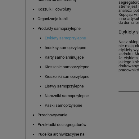
segregator
strefie jes
Koszulki i obwoluty
znaleźć po
Kupując w 
inne artyk
Organizacja kabli
do domu, bi
Produkty samoprzylepne
Etykiety 
Etykiety samoprzylepne
Nasz sklep 
nie mają ok
Indeksy samoprzylepne
etykiety wy
zadruku. M
Karty samolaminujące
że etykieta
jakiego ko
drukowanym
Kieszenie samoprzylepne
pracownikó
Kieszonki samoprzylepne
Listwy samoprzylepne
Narożniki samoprzylepne
Paski samoprzylepne
Przechowywanie
Przekładki do segregatorów
Pudełka archiwizacyjne na