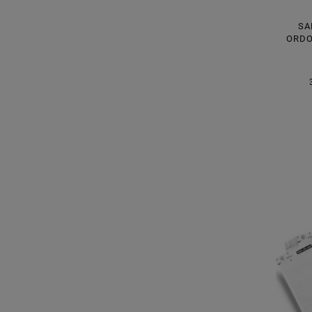
SA
ORDO
60X