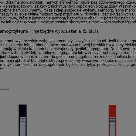
ów, dokumentów, notatek i innych elementów, które bez odpowiedniego ozn
t kilka segregatorów, a każdy z nich musi być odpowiednio oznaczony. Wszystk
trzebne nam dokumenty. Nasz sklep sprzedaje etykiety samoprzylepne mark
naszym sklepie online możesz zaopatrzyć się w dowolną ilość potrzebnych Ci
uły biurowe, które z pewnością pomogą każdemu w dbaniu o porządek na biurk
ura lub do paczkomatu. Możesz również skorzystać z możliwości osobistego od
samoprzylepne – niezbędne wyposażenie do biura
internetowy sprzedaje wyłącznie produkty najwyższej jakości. Jeśli masz segre
ienka na etykietę, a chcesz mieć możliwość łatwej i szybkiej wymiany etykiet
stępują w pięciu kolorach i pokrywają cały grzbiet segregatora. Dodatkowo 
ożesz wybrać etykietę w kolorze segregatora lub wykorzystać barwy jako dod
 jest dopasowana rozmiarem do grzbietu segregatora, możesz ujednolicić kolo
loru mają okładkę! Materiały, które sprzedajemy w naszym sklepie, mają za z
 etykietom opis na segregatorach będzie nie tylko profesjonalnie się pre
w.