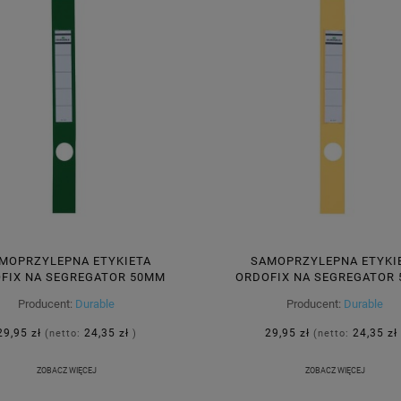
MOPRZYLEPNA ETYKIETA
SAMOPRZYLEPNA ETYKI
FIX NA SEGREGATOR 50MM
ORDOFIX NA SEGREGATOR
390MM ZIELONA 10 SZTUK
40X390MM ŻÓŁTA 10 SZTUK 
Producent:
Durable
Producent:
Durable
809105
29,95 zł
24,35 zł
29,95 zł
24,35 zł
(netto:
)
(netto:
ZOBACZ WIĘCEJ
ZOBACZ WIĘCEJ