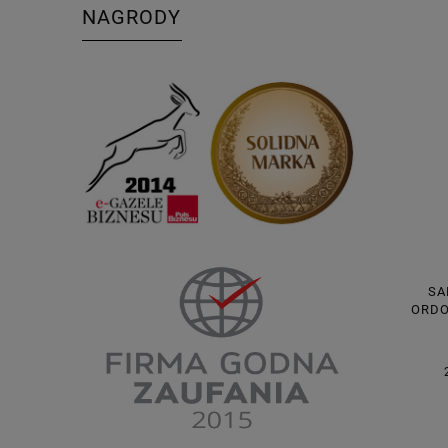
NAGRODY
SA
ORDO
40X