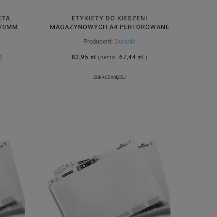
ETA
ETYKIETY DO KIESZENI
 70MM
MAGAZYNOWYCH A4 PERFOROWANE
809004
210X74MM 3 ETYKIETY NA ARKUSZU
Producent:
Durable
20ARK. /102802/
82,95 zł
67,44 zł
)
(netto:
)
ZOBACZ WIĘCEJ