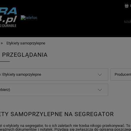
»
Etykiety samoprzylepne
 PRZEGLĄDANIA
e: Etykiety samoprzylepne
Producent
ybierz)
ETY SAMOPRZYLEPNE NA SEGREGATOR
zi o etykiety na segregator, to o ich zaletach nie trzeba nikogo przekonywać. T
ważnych dokumentów i notatek. Przydają się zwłaszcza do opisania poszczegól