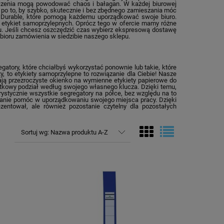
aczenia mogą powodować chaos i bałagan. W każdej biurowej
o po to, by szybko, skutecznie i bez zbędnego zamieszania móc
i Durable, które pomogą każdemu uporządkować swoje biuro.
 etykiet samoprzylepnych. Oprócz tego w ofercie mamy różne
u. Jeśli chcesz oszczędzić czas wybierz ekspresową dostawę
bioru zamówienia w siedzibie naszego sklepu.
gatory, które chciałbyś wykorzystać ponownie lub takie, które
y, to etykiety samoprzylepne to rozwiązanie dla Ciebie! Nasze
mają przezroczyste okienko na wymienne etykiety papierowe do
atkowy podział według swojego własnego klucza. Dzięki temu,
rystycznie wszystkie segregatory na półce, bez względu na to
adanie pomóc w uporządkowaniu swojego miejsca pracy. Dzięki
zentował, ale również pozostanie czytelny dla pozostałych
Sortuj wg:
Nazwa produktu A-Z