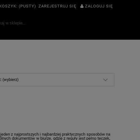
KOSZYK:
(PUSTY)
ZAREJESTRUJ SIĘ
ZALOGUJ SIĘ
: (wybierz)
o jeden z najprostszych i najbardziej praktycznych sposobów na
nych dokumentów w biurze, gdzie z reguły jest pełno teczek,