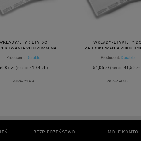
WKŁADY/ETYKIETY DO
WKŁADY/ETYKIETY D
RUKOWANIA 200X20MM NA
ZADRUKOWANIA 200X30M
CIE A5 DURABLE 20 ARK 100
FORMACIE A5 DURABLE 20 A
Producent:
Durable
Producent:
Durable
ETYKIET /800002/
ETYKIET /804102/
50,85 zł
41,34 zł
51,05 zł
41,50 zł
(netto:
)
(netto:
ZOBACZ WIĘCEJ
ZOBACZ WIĘCEJ
IEŃ
BEZPIECZEŃSTWO
MOJE KONTO