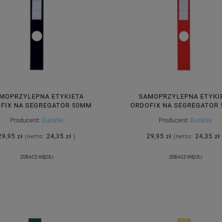
MOPRZYLEPNA ETYKIETA
SAMOPRZYLEPNA ETYKI
FIX NA SEGREGATOR 50MM
ORDOFIX NA SEGREGATOR
390 MM CZARNA 10 SZTUK
40X390MM CZERWONA 10 
Producent:
Durable
Producent:
Durable
809101
809103
29,95 zł
24,35 zł
29,95 zł
24,35 zł
(netto:
)
(netto:
ZOBACZ WIĘCEJ
ZOBACZ WIĘCEJ