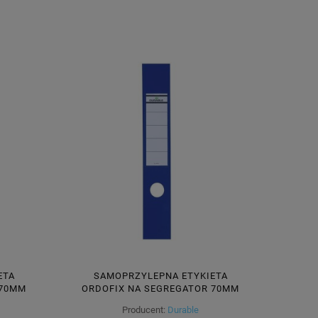
ETA
SAMOPRZYLEPNA ETYKIETA
 70MM
ORDOFIX NA SEGREGATOR 70MM
SZTUK
60X390MM NIEBIESKA 10 SZTUK
Producent:
Durable
809006