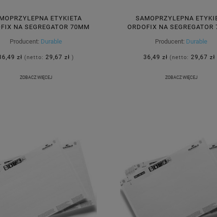
MOPRZYLEPNA ETYKIETA
SAMOPRZYLEPNA ETYKI
FIX NA SEGREGATOR 70MM
ORDOFIX NA SEGREGATOR
390MM ZIELONA 10 SZTUK
60X390MM ŻÓŁTA 10 SZTUK 
Producent:
Durable
Producent:
Durable
809005
36,49 zł
29,67 zł
36,49 zł
29,67 zł
(netto:
)
(netto:
ZOBACZ WIĘCEJ
ZOBACZ WIĘCEJ