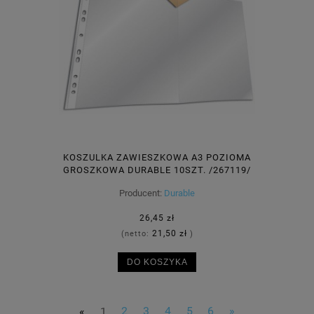
KOSZULKA ZAWIESZKOWA A3 POZIOMA
GROSZKOWA DURABLE 10SZT. /267119/
Producent:
Durable
26,45 zł
21,50 zł
(netto:
)
DO KOSZYKA
«
1
2
3
4
5
6
»