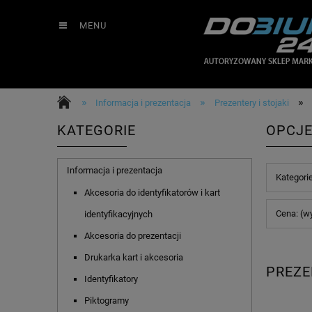
MENU
»
»
»
Informacja i prezentacja
Prezentery i stojaki
KATEGORIE
OPCJE
Informacja i prezentacja
Kategori
Akcesoria do identyfikatorów i kart
Cena: (w
identyfikacyjnych
Akcesoria do prezentacji
Drukarka kart i akcesoria
PREZE
Identyfikatory
Piktogramy