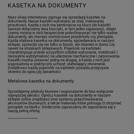
KASETKA NA DOKUMENTY
Nasz sklep internetowy zajmuje się sprzedażą kasetek na
dokumenty. Nasze kasetki wykonano ze stali, malowanej
proszkowo. Każda z nich ma zamknięcie na klucz (do kasetki
zawsze dołączamy dwa kluczyki, w tym jeden zapasowy), dzięki
czemu można w nich bezpiecznie przechowywać nie tylko ważne
dokumenty, ale również wartościowe przedmioty czy pieniądze.
Każda stalowa kasetka na dokumenty, sprzedawana w naszym
sklepie, sprawdzi się nie tylko w biurze, ale również w domu czy
nawet na stoiskach sklepowych. Pojemnik na kartoteki
charakteryzuje przede wszystkim solidne wykonanie, mobilność i
niezwykła wytrzymałość na uderzenia mechaniczne i zarysowania.
Kasetki można ustawiać jedną na drugiej, a każda z nich jest
wyposażona w praktyczny uchwyt, ułatwiający otwieranie.
Dodatkowo każdy pojemnik na kartoteki posiada przejrzyste
okienko do opisu jej zawartości.
Metalowa kasetka na dokumenty
Sprzedajemy artykuły biurowe i wyposażenie do biur wyłącznie
najwyższej jakości. Oprócz kasetek na dokumenty w naszym
sklepie online znajdziesz inne systemu przechowywania
akcesoriów biurowych, a także materiały które pomogą Ci utrzymać
porządek na biurku. Serdecznie zapraszamy do zapoznania się z
naszą pełną ofertą.