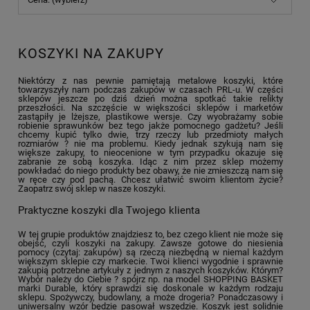
KOSZYKI NA ZAKUPY
Niektórzy z nas pewnie pamiętają metalowe koszyki, które
towarzyszyły nam podczas zakupów w czasach PRL-u. W części
sklepów jeszcze po dziś dzień można spotkać takie relikty
przeszłości. Na szczęście w większości sklepów i marketów
zastąpiły je lżejsze, plastikowe wersje. Czy wyobrażamy sobie
robienie sprawunków bez tego jakże pomocnego gadżetu? Jeśli
chcemy kupić tylko dwie, trzy rzeczy lub przedmioty małych
rozmiarów ? nie ma problemu. Kiedy jednak szykują nam się
większe zakupy, to nieocenione w tym przypadku okazuje się
zabranie ze sobą koszyka. Idąc z nim przez sklep możemy
powkładać do niego produkty bez obawy, że nie zmieszczą nam się
w ręce czy pod pachą. Chcesz ułatwić swoim klientom życie?
Zaopatrz swój sklep w nasze koszyki.
Praktyczne koszyki dla Twojego klienta
W tej grupie produktów znajdziesz to, bez czego klient nie może się
obejść, czyli koszyki na zakupy. Zawsze gotowe do niesienia
pomocy (czytaj: zakupów) są rzeczą niezbędną w niemal każdym
większym sklepie czy markecie. Twoi klienci wygodnie i sprawnie
zakupią potrzebne artykuły z jednym z naszych koszyków. Którym?
Wybór należy do Ciebie ? spójrz np. na model SHOPPING BASKET
marki Durable, który sprawdzi się doskonale w każdym rodzaju
sklepu. Spożywczy, budowlany, a może drogeria? Ponadczasowy i
uniwersalny wzór będzie pasował wszędzie. Koszyk jest solidnie