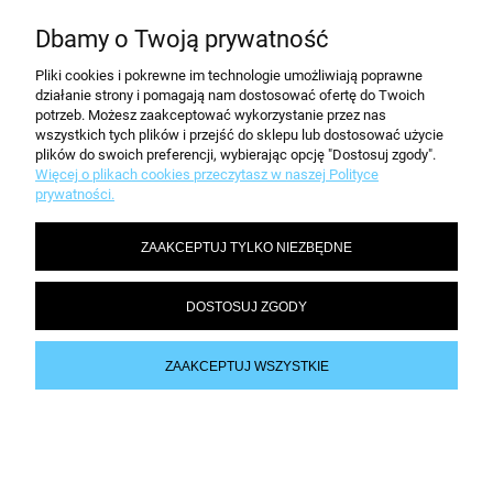
MOJE KONTO
Dbamy o Twoją prywatność
Pliki cookies i pokrewne im technologie umożliwiają poprawne
POMOC
działanie strony i pomagają nam dostosować ofertę do Twoich
potrzeb. Możesz zaakceptować wykorzystanie przez nas
wszystkich tych plików i przejść do sklepu lub dostosować użycie
plików do swoich preferencji, wybierając opcję "Dostosuj zgody".
Informacje i ceny opublikowane na stronie nie stanowią oferty w rozumieniu
Więcej o plikach cookies przeczytasz w naszej Polityce
przepisów kodeksu cywilnego.
prywatności.
| Telefon (32) 70 50 250 | e-mail:
kontakt@dobiura24.pl
ZAAKCEPTUJ TYLKO NIEZBĘDNE
Oferowane przez nas artykuły biurowe Durable dostarczamy do każdego
miasta na terenie całej Polski, nie ważne gdzie mieszkasz, dostawa do
Warszawy, Gdańska, Poznania, Wrocławia, Łodzi, Torunia, Krakowa, Katowic,
DOSTOSUJ ZGODY
Kielc, Rzeszowa, Szczecina, Lubina zawsze wynosi tyle samo.
Przy zamówieniu powyżej 200 zł dostawa zakupionych materiałów biurowych
Durable GRATIS.
ZAAKCEPTUJ WSZYSTKIE
Sklep internetowy Shoper.pl
POKAŻ PEŁNĄ WERSJĘ STRONY
Sklep internetowy Shoper.pl