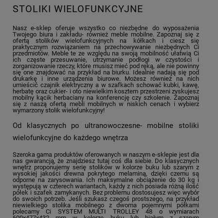
STOLIKI WIELOFUNKCYJNE
Nasz e-sklep oferuje wszystko co niezbędne do wyposażenia
Twojego biura i zakładu- również meble mobilne. Zapoznaj się z
ofertą stolików wielofunkcyjnych na kółkach i ciesz się
praktycznym rozwiązaniem na przechowywanie niezbędnych Ci
przedmiotów. Meble te ze względu na swoją mobilność ułatwią Ci
ich częste przesuwanie, utrzymanie podłogi w czystości i
zorganizowanie rzeczy, które musisz mieć pod ręką, ale nie powinny
się one znajdować na przykład na biurku. Idealnie nadają się pod
drukarkę i inne urządzenia biurowe. Możesz również na nich
umieścić czajnik elektryczny a w szafkach schować kubki, kawę,
herbatę oraz cukier- i oto niewielkim kosztem przestrzeni zyskujesz
mobilny kącik herbaciany na konferencję czy szkolenie. Zapoznaj
się z naszą ofertą mebli mobilnych w niskich cenach i wybierz
wymarzony stolik wielofunkcyjny!
Od klasycznych po ultranowoczesne- mobilne stoliki
wielofunkcyjne do każdego wnętrza
Szeroka gama produktów oferowanych w naszym e-sklepie jest dla
nas gwarancją, że znajdziesz tutaj coś dla siebie. Do klasycznych
wnętrz proponujemy serię stolików w kolorze buku lub szarym z
wysokiej jakości drewna pokrytego melaminą, dzięki czemu są
odporne na zarysowania. Ich maksymalne obciążenie do 30 kg i
występują w czterech wariantach, każdy z nich posiada różną ilość
półek i szafek zamykanych. Bez problemu dostosujesz więc wybór
do swoich potrzeb. Jeśli szukasz czegoś prostszego, na przykład
niewielkiego stolika mobilnego z dwoma pojemnymi półkami
polecamy Ci SYSTEM MULTI TROLLEY 48 o wymiarach
600x477x432 mm w kolorze buku lub białym z szarym