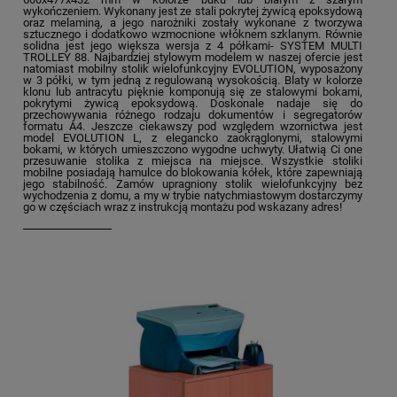
wykończeniem. Wykonany jest ze stali pokrytej żywicą epoksydową
oraz melaminą, a jego narożniki zostały wykonane z tworzywa
sztucznego i dodatkowo wzmocnione włóknem szklanym. Równie
solidna jest jego większa wersja z 4 półkami- SYSTEM MULTI
TROLLEY 88. Najbardziej stylowym modelem w naszej ofercie jest
natomiast mobilny stolik wielofunkcyjny EVOLUTION, wyposażony
w 3 półki, w tym jedną z regulowaną wysokością. Blaty w kolorze
klonu lub antracytu pięknie komponują się ze stalowymi bokami,
pokrytymi żywicą epoksydową. Doskonale nadaje się do
przechowywania różnego rodzaju dokumentów i segregatorów
formatu A4. Jeszcze ciekawszy pod względem wzornictwa jest
model EVOLUTION L, z elegancko zaokrąglonymi, stalowymi
bokami, w których umieszczono wygodne uchwyty. Ułatwią Ci one
przesuwanie stolika z miejsca na miejsce. Wszystkie stoliki
mobilne posiadają hamulce do blokowania kółek, które zapewniają
jego stabilność. Zamów upragniony stolik wielofunkcyjny bez
wychodzenia z domu, a my w trybie natychmiastowym dostarczymy
go w częściach wraz z instrukcją montażu pod wskazany adres!