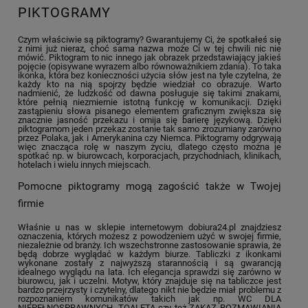
PIKTOGRAMY
Czym właściwie są piktogramy? Gwarantujemy Ci, że spotkałeś się
z nimi już nieraz, choć sama nazwa może Ci w tej chwili nic nie
mówić. Piktogram to nic innego jak obrazek przedstawiający jakieś
pojęcie (opisywane wyrazem albo równoważnikiem zdania). To taka
ikonka, która bez konieczności użycia słów jest na tyle czytelna, że
każdy kto na nią spojrzy będzie wiedział co obrazuje. Warto
nadmienić, że ludzkość od dawna posługuje się takimi znakami,
które pełnią niezmiernie istotną funkcję w komunikacji. Dzięki
zastąpieniu słowa pisanego elementem graficznym zwiększa się
znacznie jasność przekazu i omija się barierę językową. Dzięki
piktogramom jeden przekaz zostanie tak samo zrozumiany zarówno
przez Polaka, jak i Amerykanina czy Niemca. Piktogramy odgrywają
więc znacząca rolę w naszym życiu, dlatego często można je
spotkać np. w biurowcach, korporacjach, przychodniach, klinikach,
hotelach i wielu innych miejscach.
Pomocne piktogramy mogą zagościć także w Twojej
firmie
Właśnie u nas w sklepie internetowym dobiura24.pl znajdziesz
oznaczenia, których możesz z powodzeniem użyć w swojej firmie,
niezależnie od branży. Ich wszechstronne zastosowanie sprawia, że
będą dobrze wyglądać w każdym biurze. Tabliczki z ikonkami
wykonane zostały z najwyższą starannością i są gwarancją
idealnego wyglądu na lata. Ich elegancja sprawdzi się zarówno w
biurowcu, jak i uczelni. Motyw, który znajduje się na tabliczce jest
bardzo przejrzysty i czytelny, dlatego nikt nie będzie miał problemu z
rozpoznaniem komunikatów takich jak np. WC DLA
NIEPEŁNOSPRAWNYCH, TOALETA czy też ZAKAZ ROZMAWIANIA