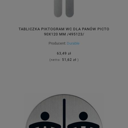
TABLICZKA PIKTOGRAM WC DLA PANÓW PICTO
90X120 MM /495123/
Producent:
Durable
63,49 zł
51,62 zł
(netto:
)